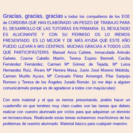
Gracias, gracias, gracias
a todos los compañeros de los EOE
de CORDOBA QUE HAN ELABORADO UN PEDZO DE TRABAJO PARA
EL DESARROLLO DE LAS TUTORÍAS EN PRIMARIA. EL RESULTADO
ES ALUCINANTE Y CON SU PERMISO OS LO IREMOS
PRESENTADO. ES LO MEJOR Y DE MÁS AYUDA QUE ESTE AÑO
PUEDO LLEVAR A MIS CENTROS. MUCHAS GRACIAS A TODOS LOS
QUE PARTICIPÁSTERIS: Manuel Ariza Cañete, Inmaculada Arévalo
Gahete, Cosme Cabello Martín, Teresa Espino Bermell, Cecilia
Fernández Fernández, Carmen Mª Gómez de Tejada, Mª Luisa
Hernandez Ruíz, Álvaro Mª Herrera Mesa, Justo José Moreno Médrida,
Carmen Murillo Ayuso, Mª Consuelo Pérez Armengol, Pilar Sanjurjo
Romero y Teresa de los Ángeles Jurado Román. (si me dejo a alguien
comunicármelo porque es de agradecer a todos con mayúsculas)
Con este material y el que os iremos presentando, podeis hacer un
cuadernillo en que tendreis muy claro cuales son las tareas que debeis
realizar con vuestro alumnado por ciclos para que adquieran un dominio
en lectoescritura. Realizando estas tereas evitaremos muchísimos de los
problemas de nuestro alumnado. Material básico para cualquier maestro.